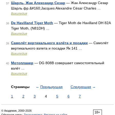
Шарль, Жак Александр Сезар
— Жак Александр Сезар
37
Шарль фр.&#160;Jacques Alexandre César Charles …
Википедия
De Havilland Tiger Moth
— Tiger Moth de Havilland DH 82A
38
Tiger Moth, (N81DH) …
Википедия
Самолёт вертикального взлёта и посадки
— Самолёт
39
вертикального взлета и посадки Як 141 …
Википедия
Мотопланер
— DG 808B совершает самостоятельный
40
взлёт …
Википедия
Страницы
←
Предыдущая
Следующая
→
1
2
3
4
5
6
7
© Академик, 2000-2026
18+
Обратная связь:
Техподдержка
,
Реклама на сайте