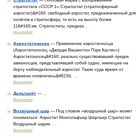
Стратостат
— Почтовая марка с изображением
33
стратостата «СССР 1» Стратостат (стратосферный
аэростат)&#160; свободный аэростат, предназначенный для
полётов в стратосферу, то есть на высоту более
11&#160;км. Стратостаты, предназ …
Википедия
Аэростатоносец
— Применение аэростатносца
34
(Аэростатоносец «Джордж Вашингтон Пэрк Кастис»)
Аэростатоносец&#160; реально существовавший предок
авианосцев, представлявший собой судно, имеющее на
борту наблюдательный аэростат. Такие суда время от
времени появлялись&#8230; …
Википедия
Дельталёт
— …
35
Википедия
Воздушный шар
— Под словом «воздушный шар» может
36
пониматься: Аэростат Монгольфьер Шарльер Стратостат
Воздушный шарик …
Википедия